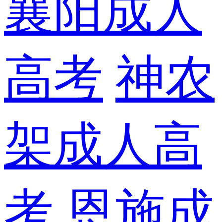
襄阳成人
高考
神农
架成人高
考
恩施成