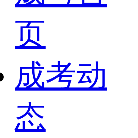
页
成考动
态