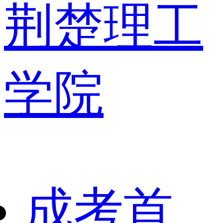
荆楚理工
学院
成考首