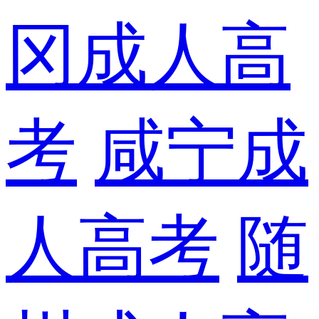
冈成人高
考
咸宁成
人高考
随