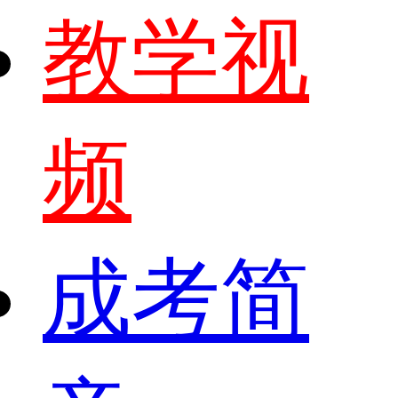
教学视
频
成考简