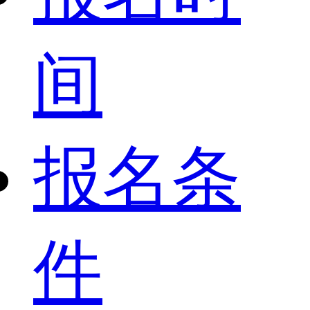
间
报名条
件