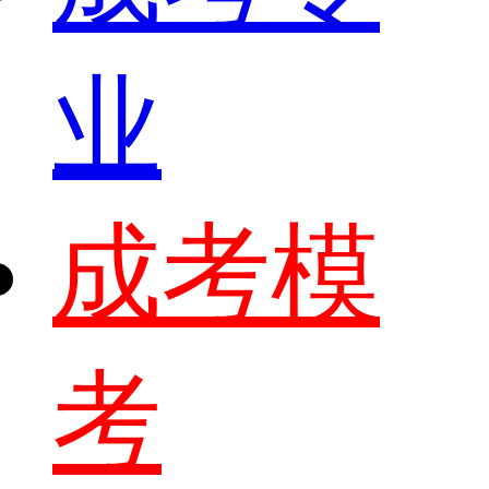
业
成考模
考