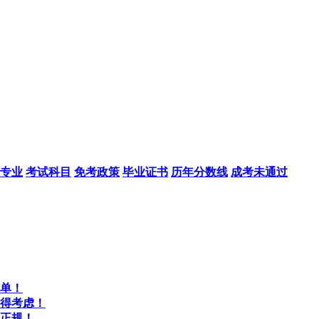
专业
考试科目
免考政策
毕业证书
历年分数线
成考未通过
单！
得考虑！
正规！