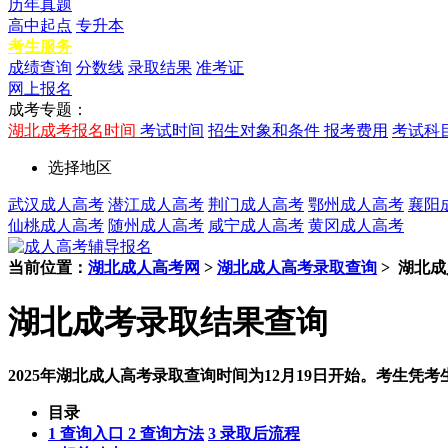
历年真题
高中起点
专升本
考生服务
成绩查询
分数线
录取结果
准考证
网上报名
成考专题：
湖北成考报名时间
考试时间
招生对象和条件
报考费用
考试科
选择地区
武汉成人高考
潜江成人高考
荆门成人高考
鄂州成人高考
襄阳
仙桃成人高考
随州成人高考
咸宁成人高考
黄冈成人高考
当前位置：
湖北成人高考网
>
湖北成人高考录取查询
>
湖北成
湖北成考录取结果查询
2025年湖北成人高考录取查询时间为12月19日开始。考生
目录
1 查询入口
2 查询方法
3 录取后流程