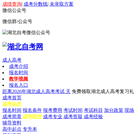
成绩查询
|
成考分数线
|
未录取方案
微信公众号
微信群/公众号
成人高考
成考介绍
报名时间
教学视频
报名入口
距离2026年湖北成人高考考试
天
免费领取湖北成人高考复习礼
成考首页
成考动态
报名时间
报名条件
报考费用
考试时间
考试科目
加分政策
现场
成考简章
成考院校
成考专业
成考答疑
成考经验
辅导资料
高中起点
专升本