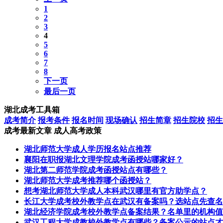
1
2
3
4
5
6
7
8
下一页
最后一页
湖北成考工具箱
成考简介
报考条件
报名时间
现场确认
招生简章
招生院校
招生
成考最新文章
成人高考政策
湖北师范大学成人学历报名站点推荐
襄阳在职报湖北文理学院成考函授站哪家好？
湖北第二师范学院成考函授站点有哪些？
湖北师范大学成考推荐哪个函授站？
想考湖北师范大学成人本科武汉哪里有官方助学点？
长江大学成考校外教学点在武汉有备案吗？选站点先查名
湖北经济学院成考校外教学点备案结果？名单里的机构值
武汉工程大学成教校外教学点有哪些？备案公示的站点才