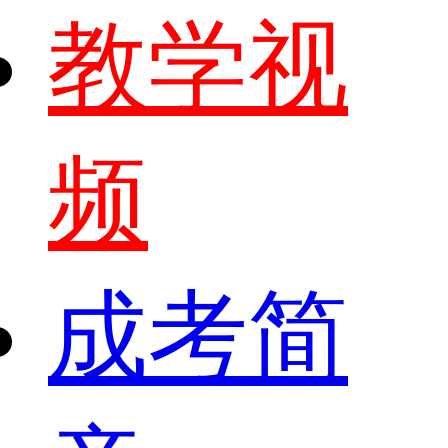
教学视
频
成考简