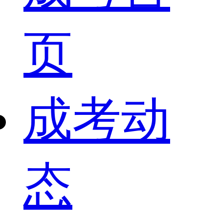
页
成考动
态