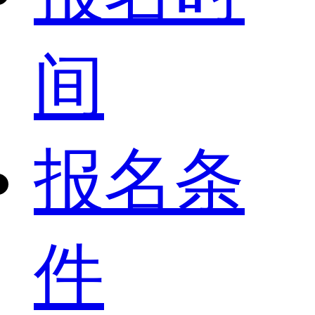
间
报名条
件