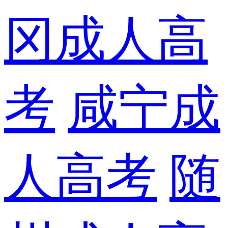
冈成人高
考
咸宁成
人高考
随