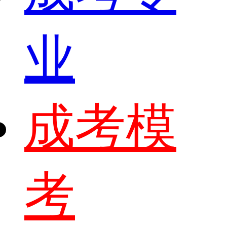
业
成考模
考