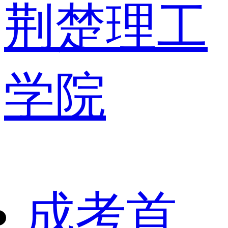
荆楚理工
学院
成考首