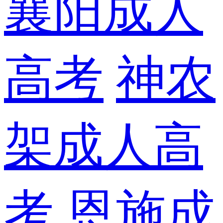
襄阳成人
高考
神农
架成人高
考
恩施成