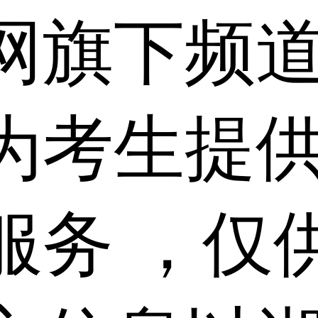
网旗下频
为考生提
服务 ，仅