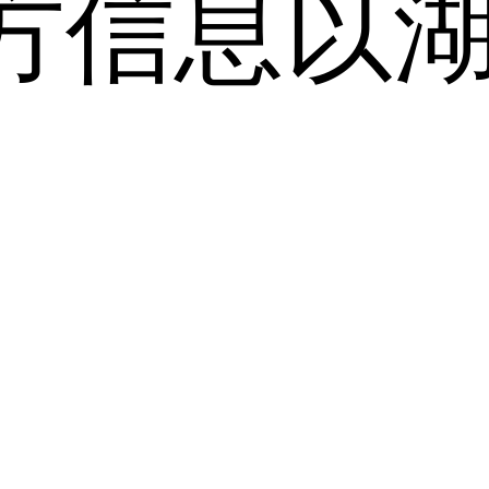
方信息以
。