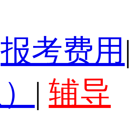
报考费用
|
认）
|
辅导