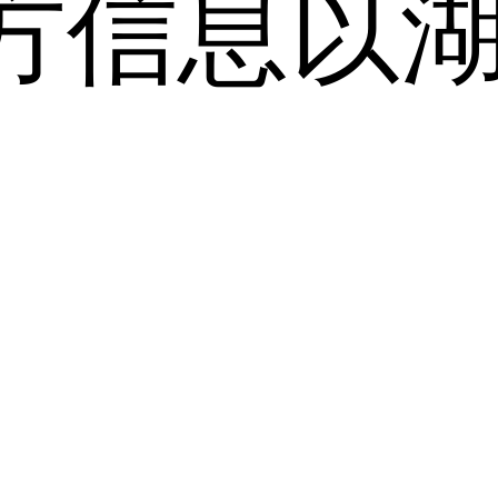
方信息以
。