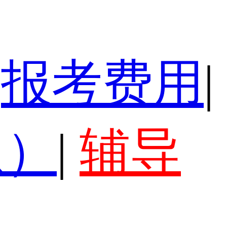
报考费用
|
认）
|
辅导