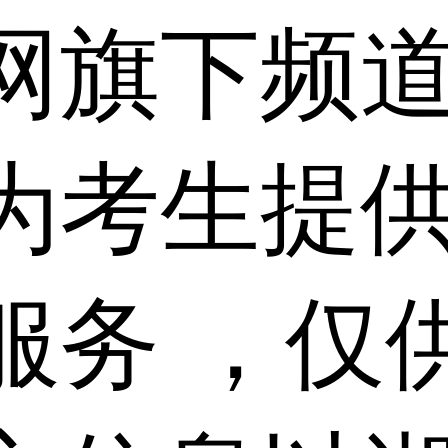
网旗下频
为考生提
服务 ，仅