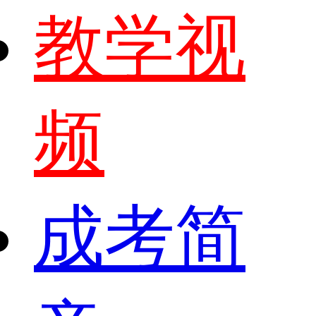
教学视
频
成考简