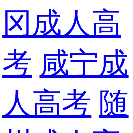
冈成人高
考
咸宁成
人高考
随