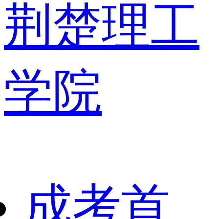
荆楚理工
学院
成考首