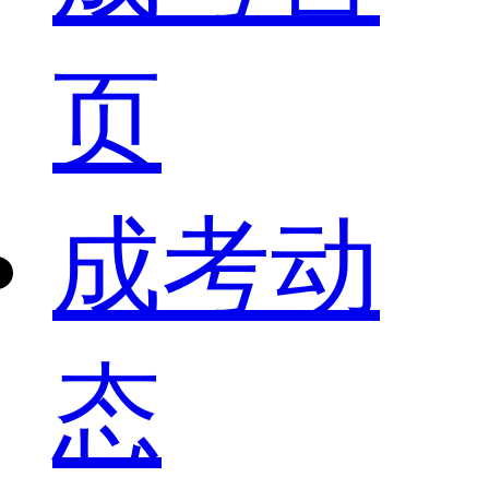
页
成考动
态