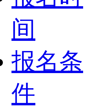
间
报名条
件