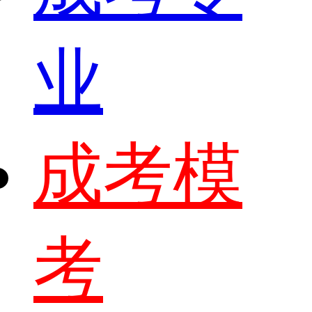
业
成考模
考