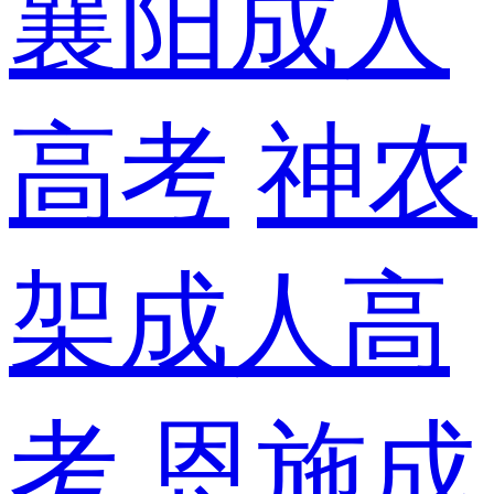
襄阳成人
高考
神农
架成人高
考
恩施成