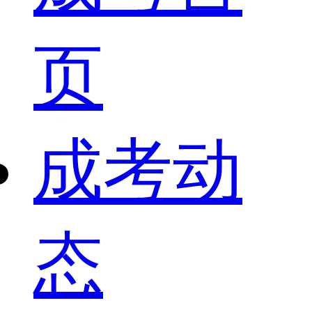
页
成考动
态