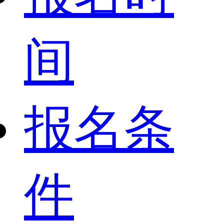
间
报名条
件