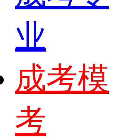
业
成考模
考