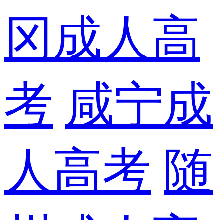
冈成人高
考
咸宁成
人高考
随