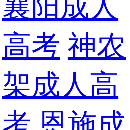
襄阳成人
高考
神农
架成人高
考
恩施成