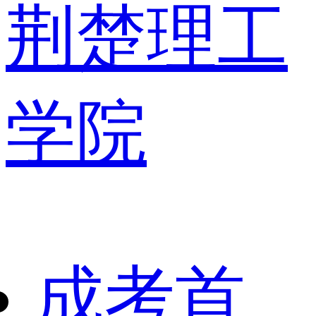
荆楚理工
学院
成考首