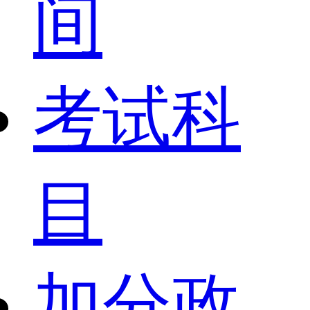
间
考试科
目
加分政