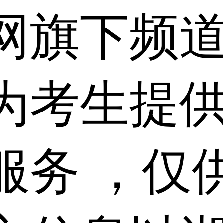
网旗下频
为考生提
服务 ，仅