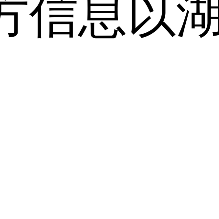
方信息以
。