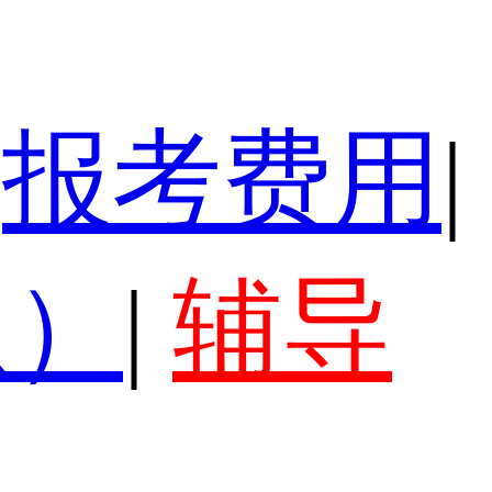
报考费用
|
认）
|
辅导