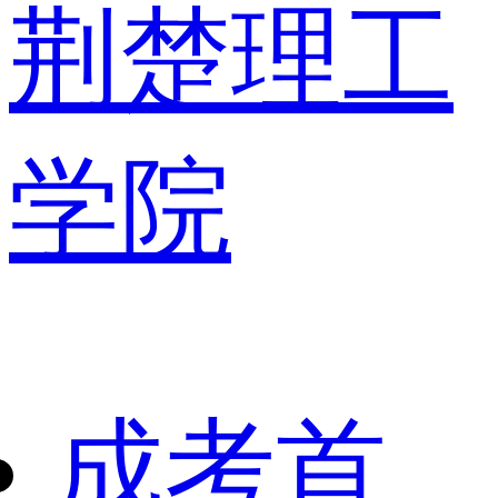
荆楚理工
学院
成考首