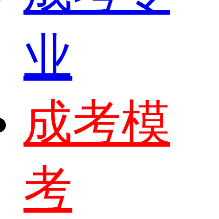
业
成考模
考