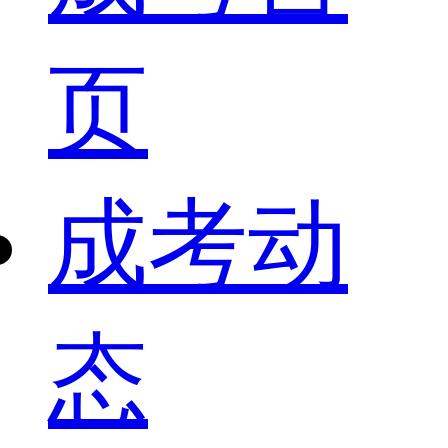
页
成考动
态