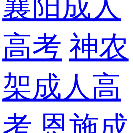
襄阳成人
高考
神农
架成人高
考
恩施成