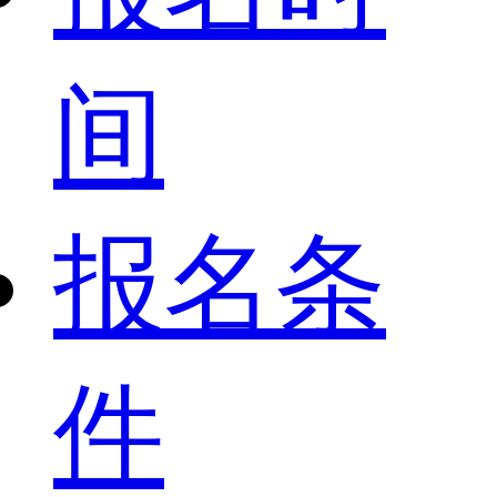
间
报名条
件