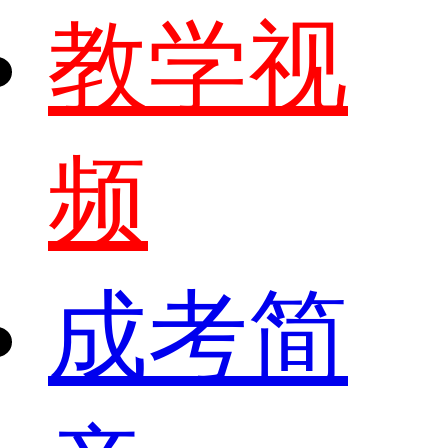
教学视
频
成考简