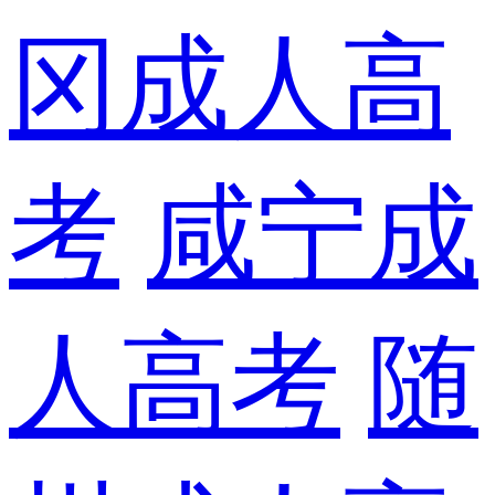
冈成人高
考
咸宁成
人高考
随