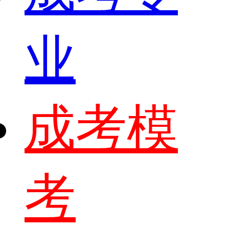
业
成考模
考