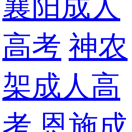
襄阳成人
高考
神农
架成人高
考
恩施成