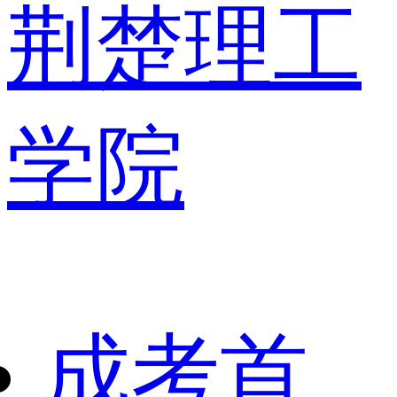
荆楚理工
学院
成考首