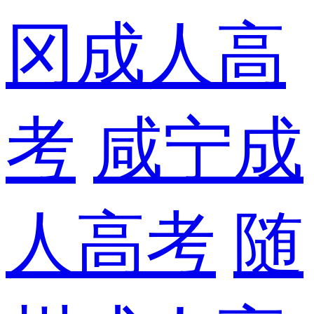
冈成人高
考
咸宁成
人高考
随