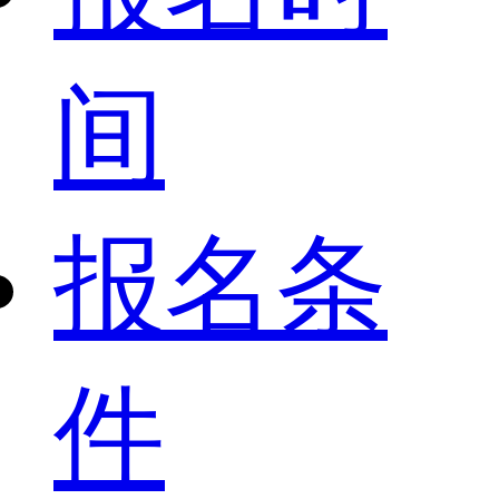
间
报名条
件