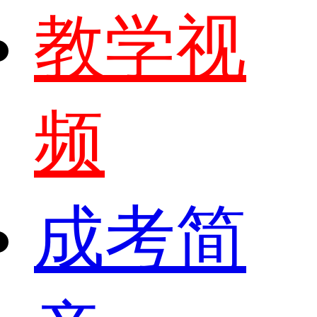
教学视
频
成考简