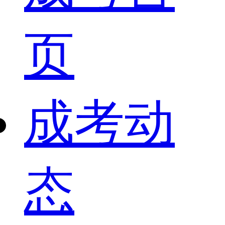
页
成考动
态