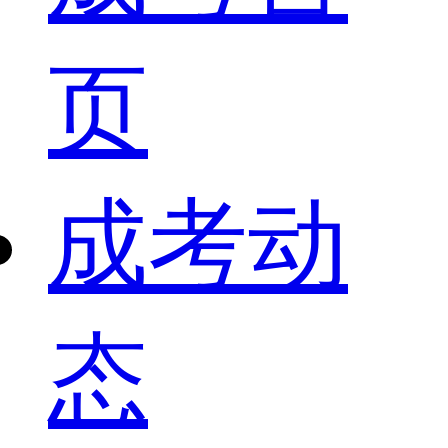
页
成考动
态