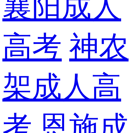
襄阳成人
高考
神农
架成人高
考
恩施成