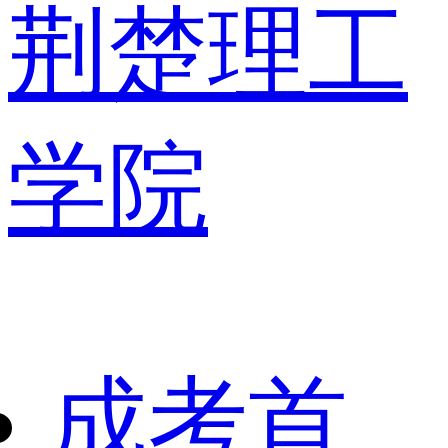
荆楚理工
学院
成考首