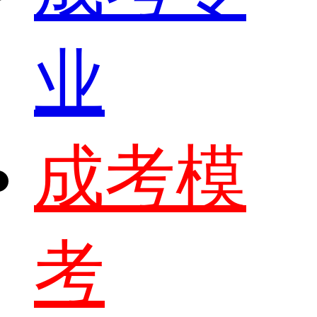
业
成考模
考