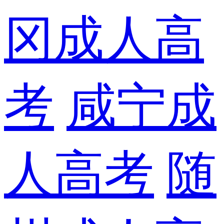
冈成人高
考
咸宁成
人高考
随