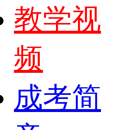
教学视
频
成考简