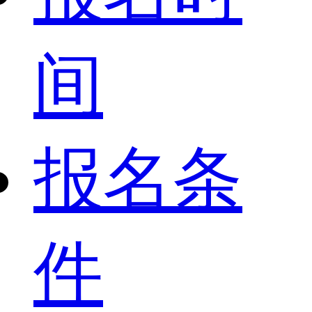
间
报名条
件