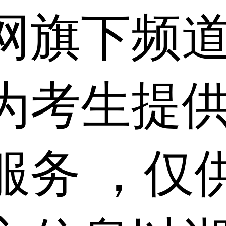
网旗下频
为考生提
服务 ，仅