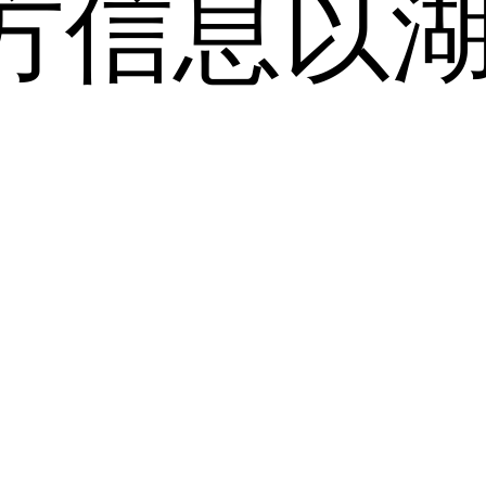
方信息以
。