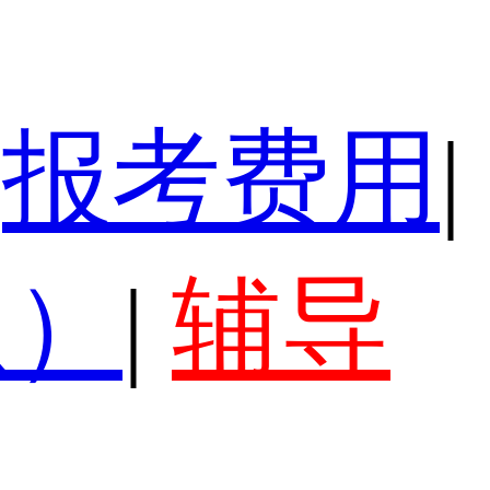
报考费用
|
认）
|
辅导