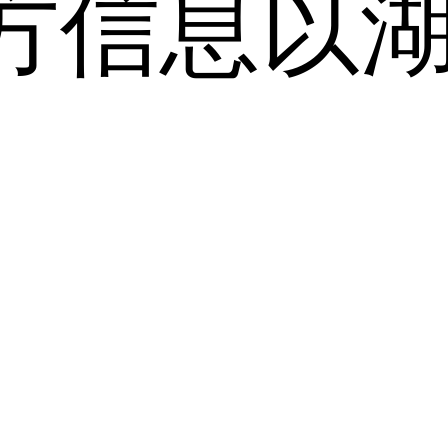
方信息以
。