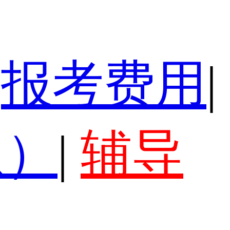
报考费用
|
认）
|
辅导