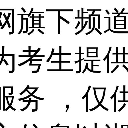
网旗下频
为考生提
服务 ，仅