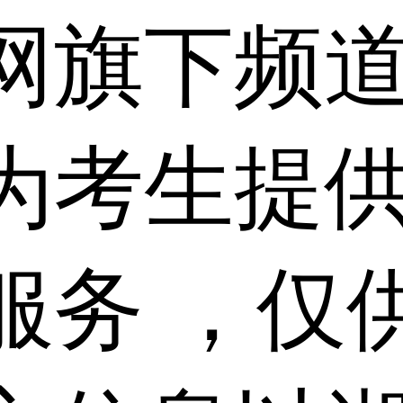
网旗下频
为考生提
服务 ，仅