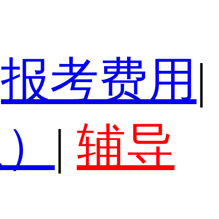
报考费用
|
认）
|
辅导