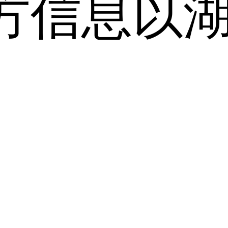
方信息以
。