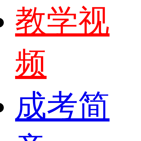
教学视
频
成考简