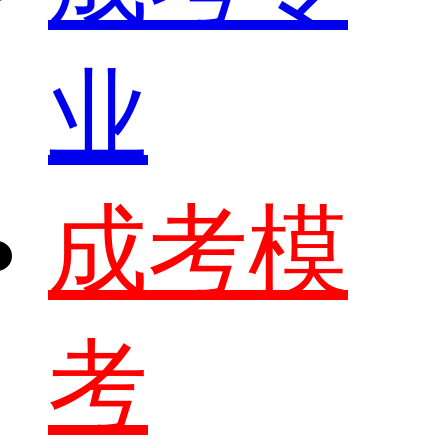
业
成考模
考