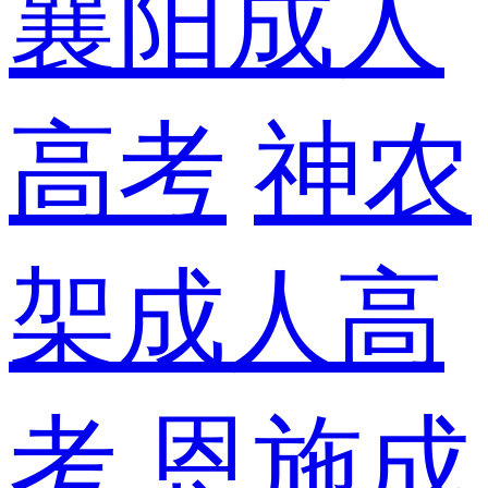
襄阳成人
高考
神农
架成人高
考
恩施成