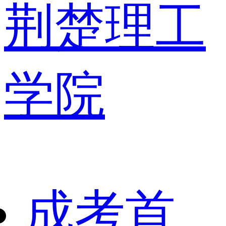
荆楚理工
学院
成考首