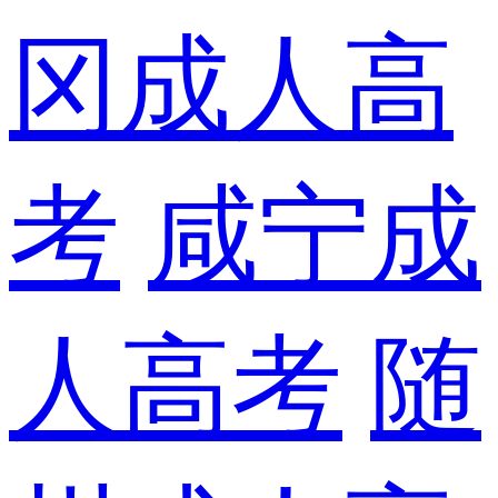
冈成人高
考
咸宁成
人高考
随