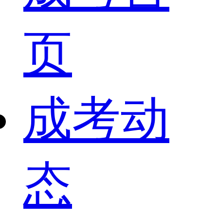
页
成考动
态