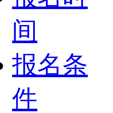
间
报名条
件