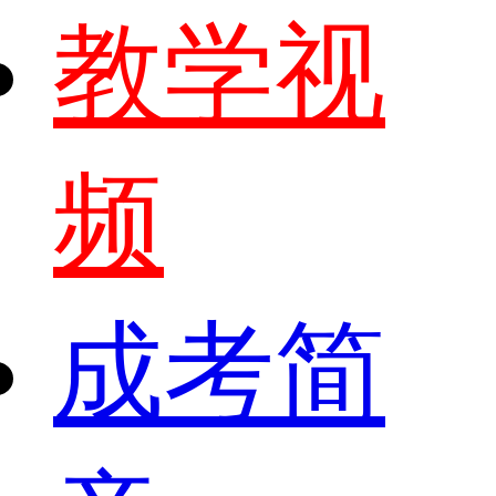
教学视
频
成考简