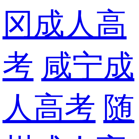
冈成人高
考
咸宁成
人高考
随