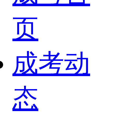
页
成考动
态