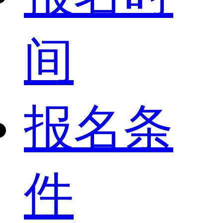
间
报名条
件