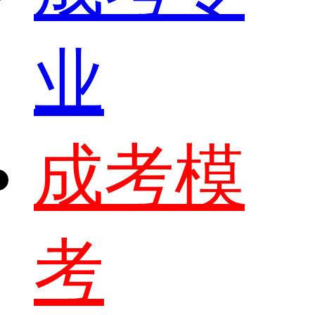
业
成考模
考