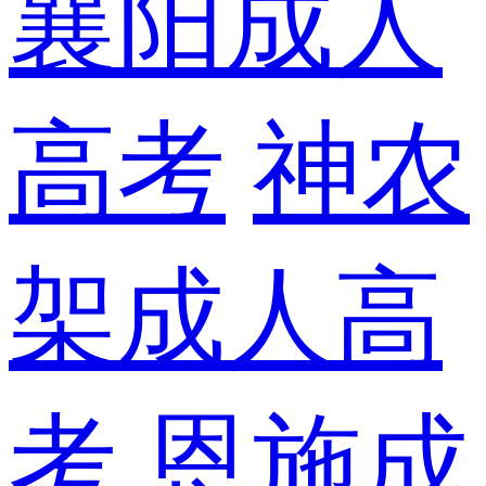
襄阳成人
高考
神农
架成人高
考
恩施成