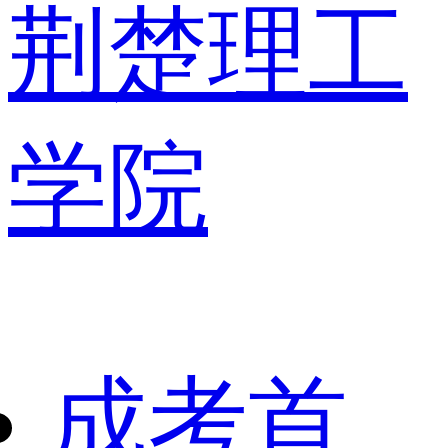
荆楚理工
学院
成考首