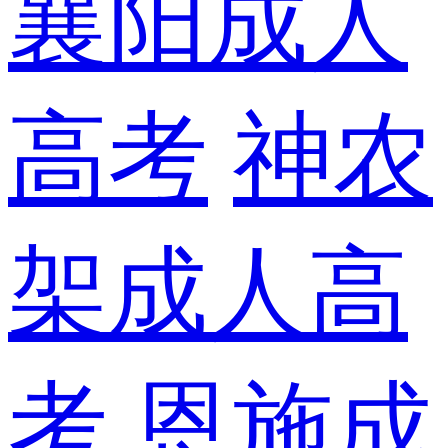
襄阳成人
高考
神农
架成人高
考
恩施成