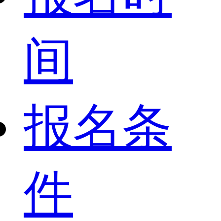
间
报名条
件