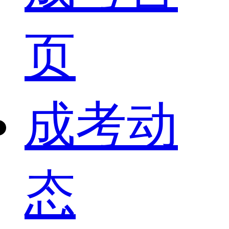
页
成考动
态