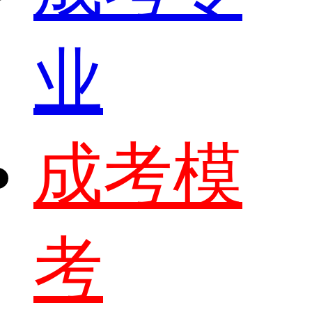
业
成考模
考