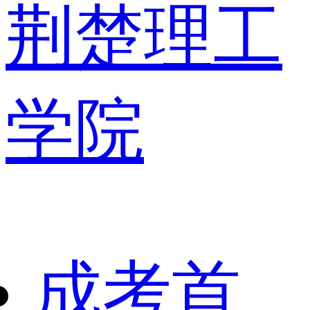
荆楚理工
学院
成考首