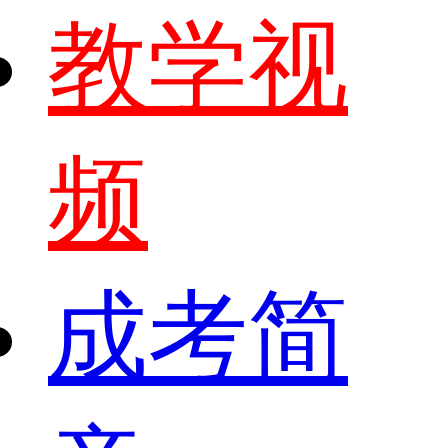
教学视
频
成考简