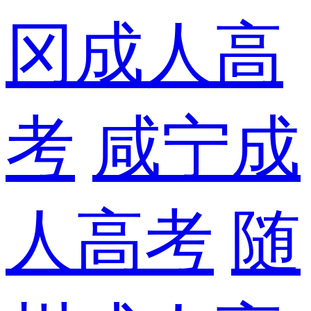
冈成人高
考
咸宁成
人高考
随