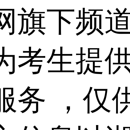
网旗下频
为考生提
服务 ，仅