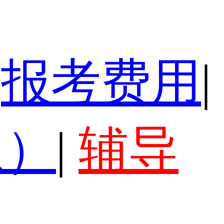
报考费用
|
认）
|
辅导