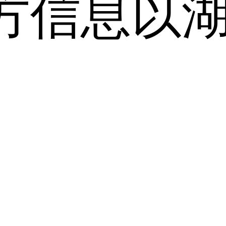
方信息以
。