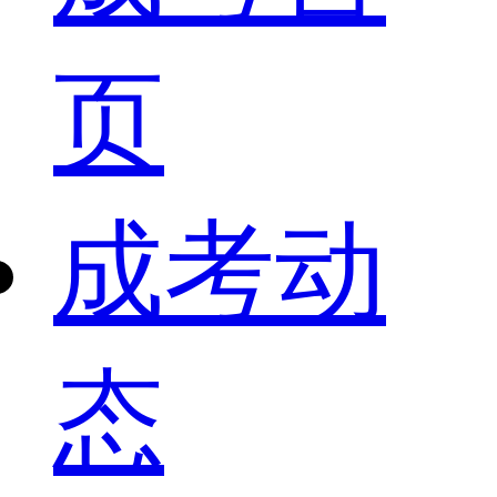
页
成考动
态