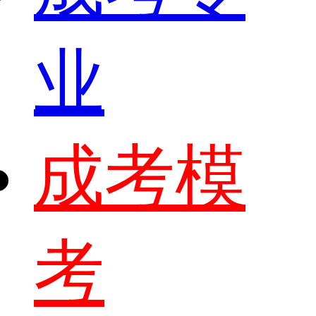
业
成考模
考