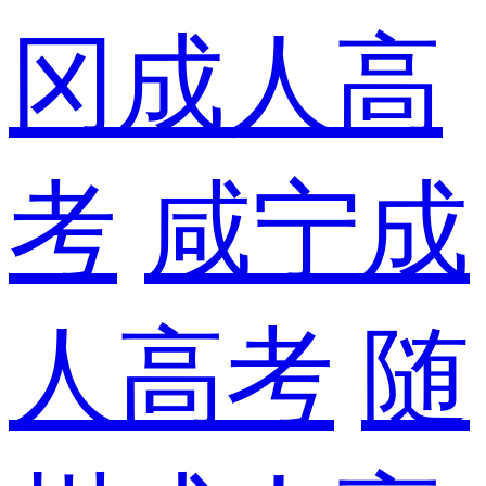
冈成人高
考
咸宁成
人高考
随