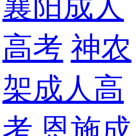
襄阳成人
高考
神农
架成人高
考
恩施成