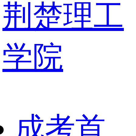
荆楚理工
学院
成考首