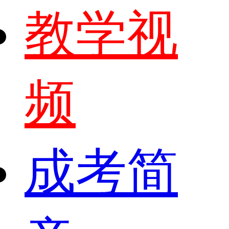
教学视
频
成考简