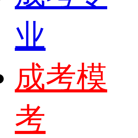
业
成考模
考