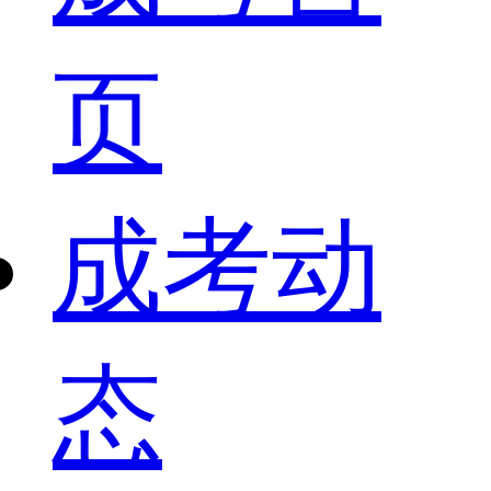
页
成考动
态