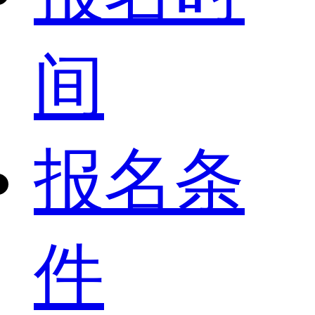
间
报名条
件