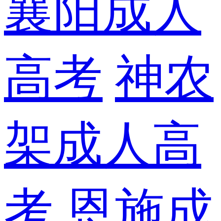
襄阳成人
高考
神农
架成人高
考
恩施成