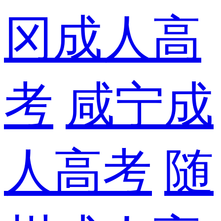
冈成人高
考
咸宁成
人高考
随