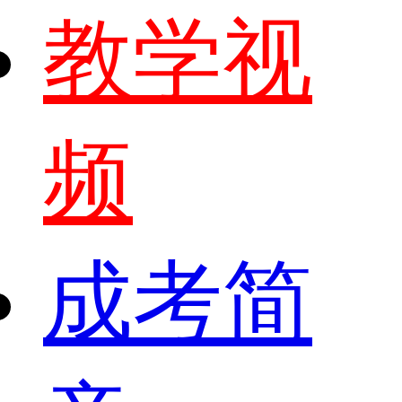
教学视
频
成考简