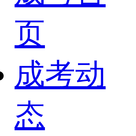
页
成考动
态