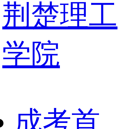
荆楚理工
学院
成考首