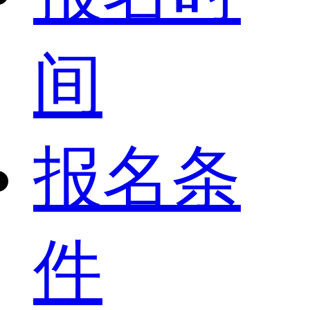
间
报名条
件