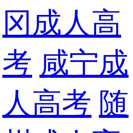
冈成人高
考
咸宁成
人高考
随