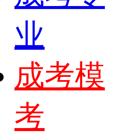
业
成考模
考