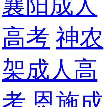
襄阳成人
高考
神农
架成人高
考
恩施成