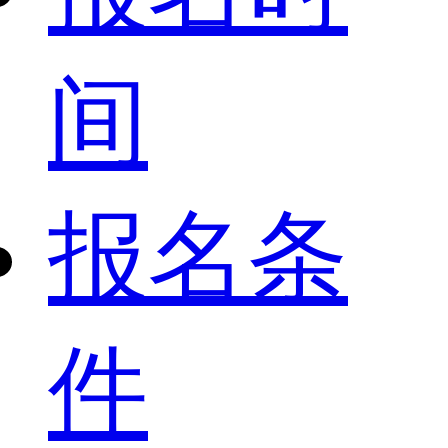
间
报名条
件