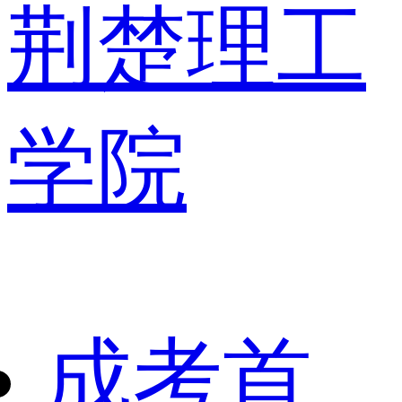
荆楚理工
学院
成考首