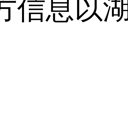
方信息以
。