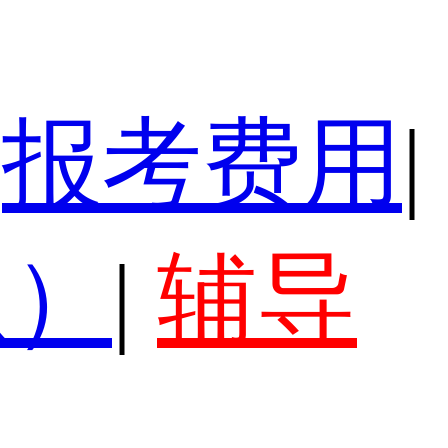
报考费用
|
认）
|
辅导