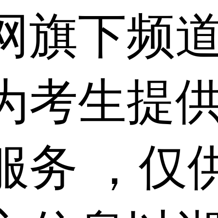
网旗下频
为考生提
服务 ，仅