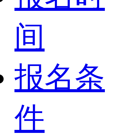
间
报名条
件