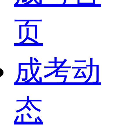
页
成考动
态