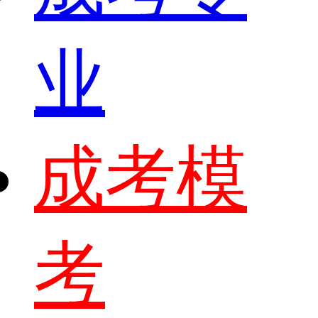
业
成考模
考