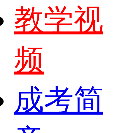
教学视
频
成考简