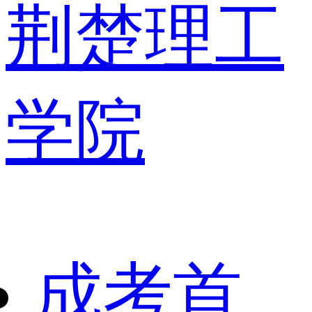
荆楚理工
学院
成考首