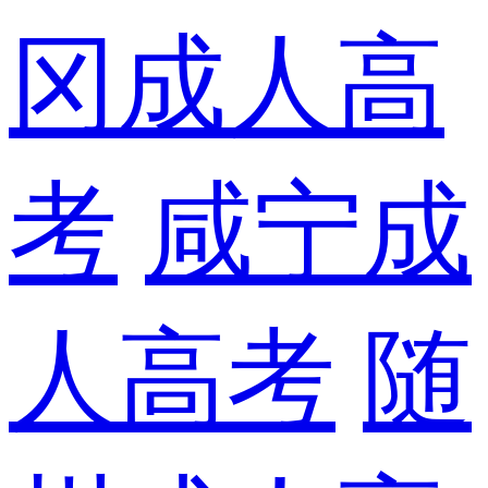
冈成人高
考
咸宁成
人高考
随