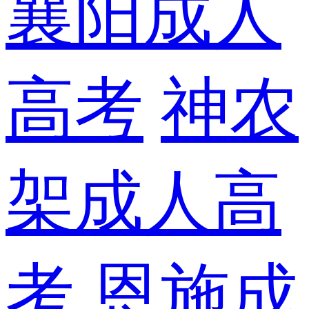
襄阳成人
高考
神农
架成人高
考
恩施成