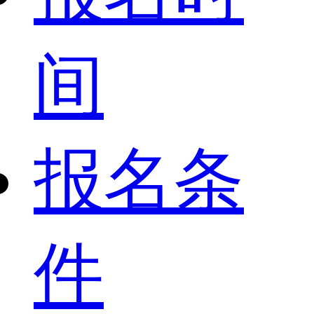
间
报名条
件