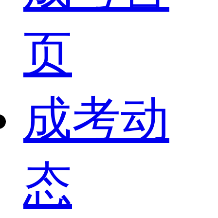
页
成考动
态