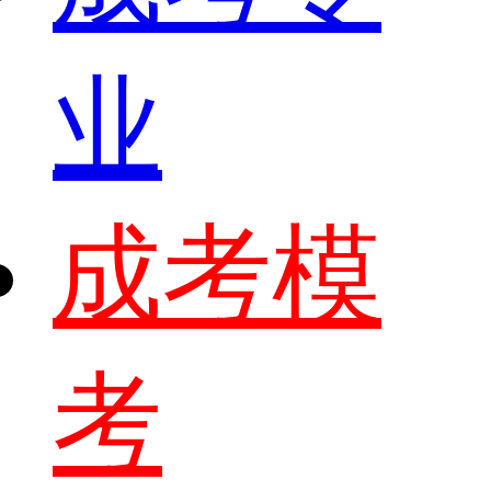
业
成考模
考