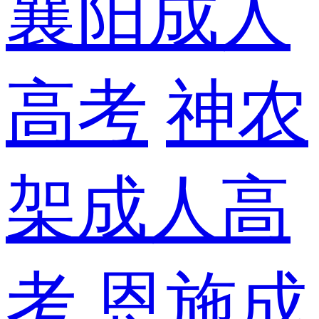
襄阳成人
高考
神农
架成人高
考
恩施成