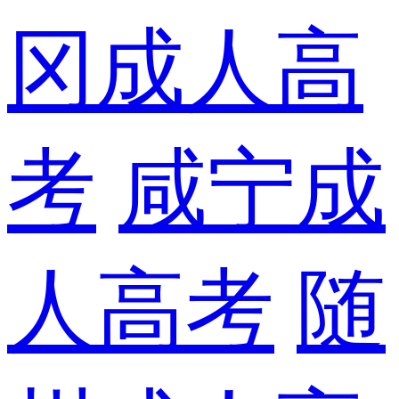
冈成人高
考
咸宁成
人高考
随