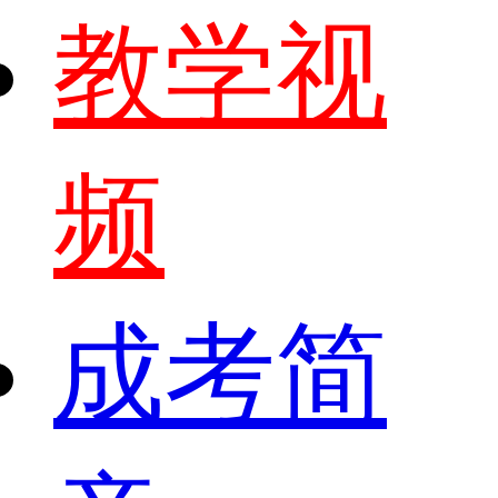
教学视
频
成考简