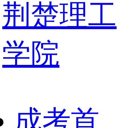
荆楚理工
学院
成考首