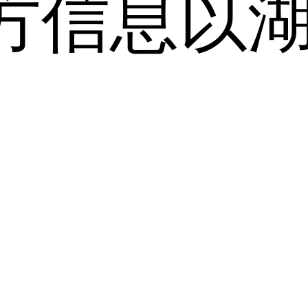
方信息以
。