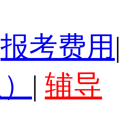
报考费用
|
认）
|
辅导