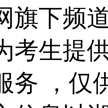
网旗下频
为考生提
服务 ，仅