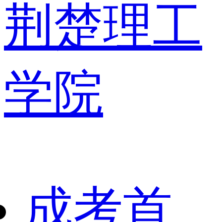
荆楚理工
学院
成考首