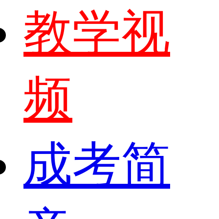
教学视
频
成考简