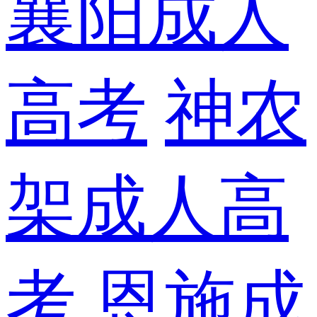
襄阳成人
高考
神农
架成人高
考
恩施成