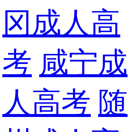
冈成人高
考
咸宁成
人高考
随