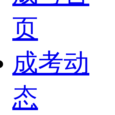
页
成考动
态