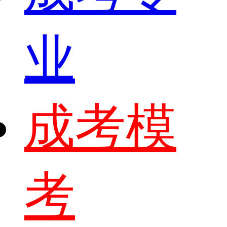
业
成考模
考