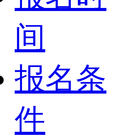
间
报名条
件