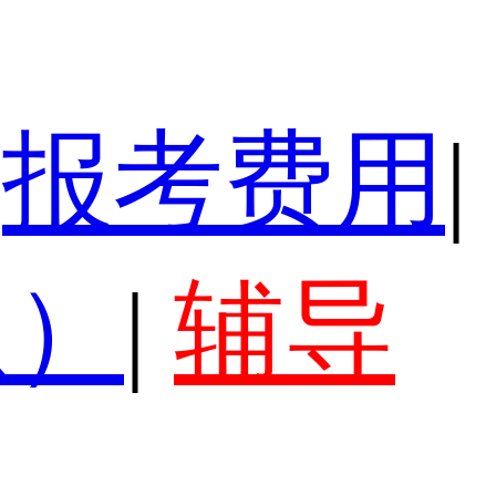
报考费用
|
认）
|
辅导