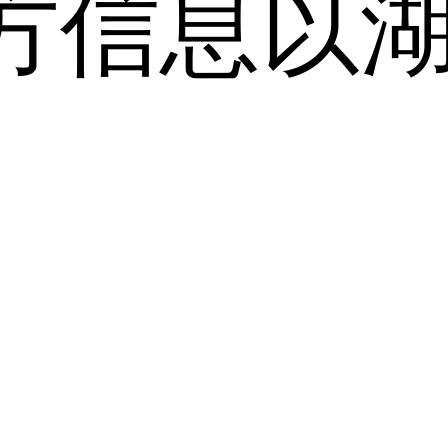
方信息以
。