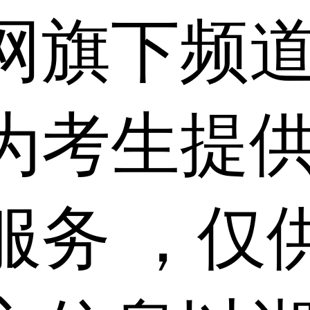
网旗下频
为考生提
服务 ，仅