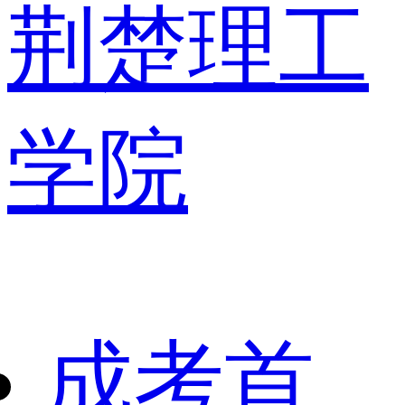
荆楚理工
学院
成考首