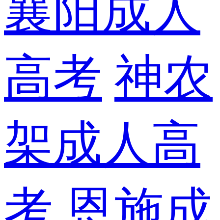
襄阳成人
高考
神农
架成人高
考
恩施成