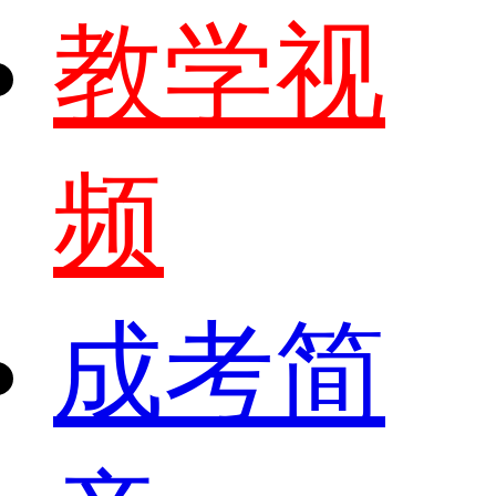
教学视
频
成考简