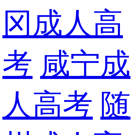
冈成人高
考
咸宁成
人高考
随