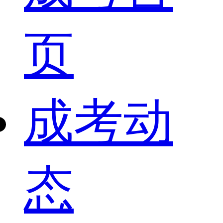
页
成考动
态