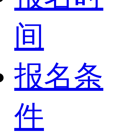
间
报名条
件