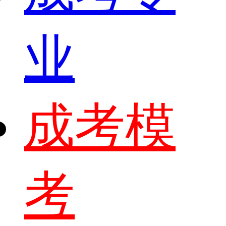
业
成考模
考