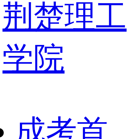
荆楚理工
学院
成考首