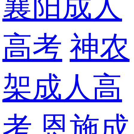
襄阳成人
高考
神农
架成人高
考
恩施成