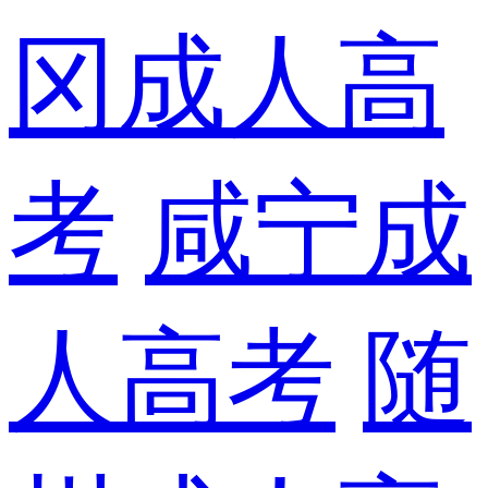
冈成人高
考
咸宁成
人高考
随