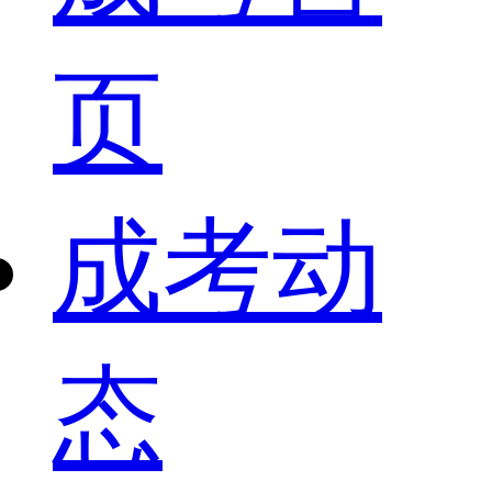
页
成考动
态