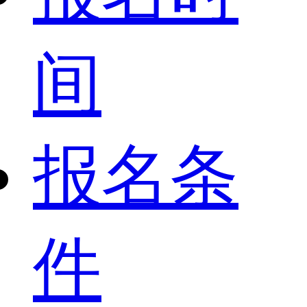
间
报名条
件