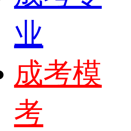
业
成考模
考