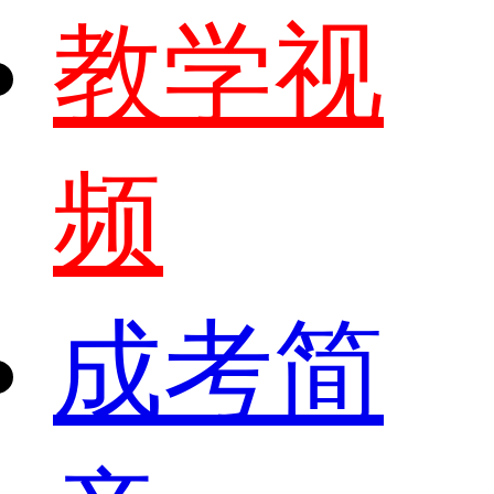
教学视
频
成考简