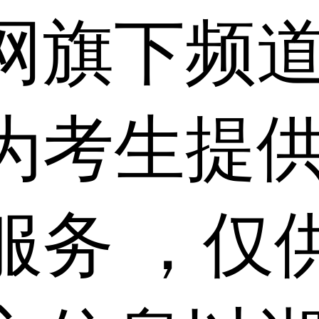
网旗下频
为考生提
服务 ，仅