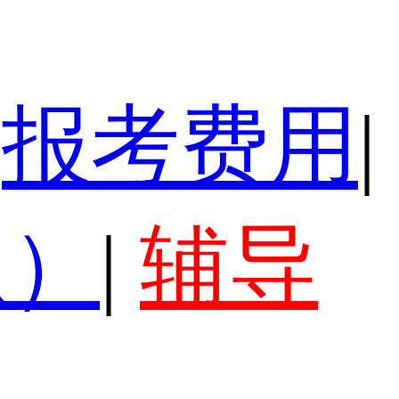
报考费用
|
认）
|
辅导