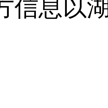
方信息以
。