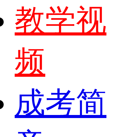
教学视
频
成考简