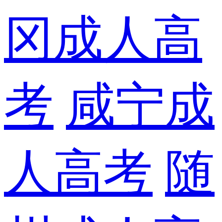
冈成人高
考
咸宁成
人高考
随