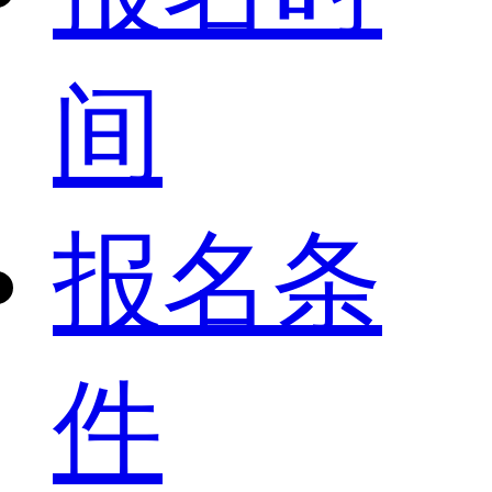
间
报名条
件