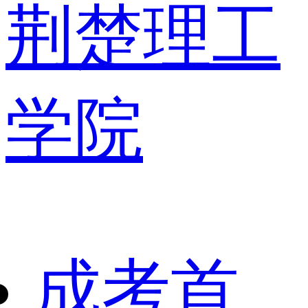
荆楚理工
学院
成考首