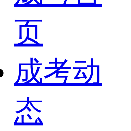
页
成考动
态