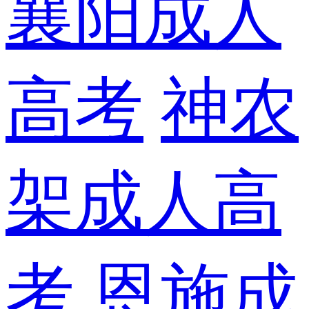
襄阳成人
高考
神农
架成人高
考
恩施成