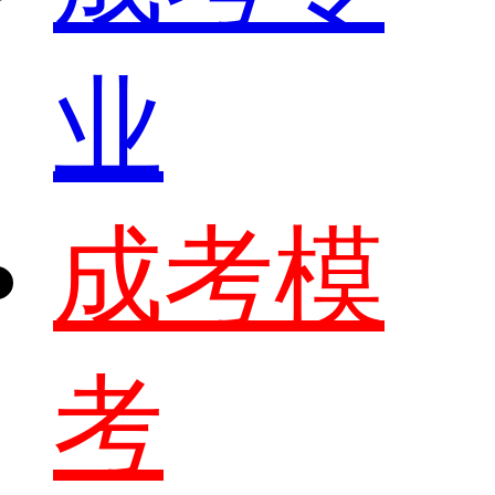
业
成考模
考