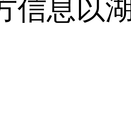
方信息以
。