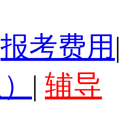
报考费用
|
认）
|
辅导