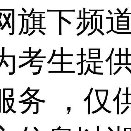
网旗下频
为考生提
服务 ，仅