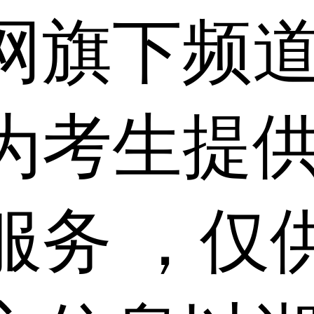
网旗下频
为考生提
服务 ，仅