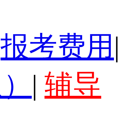
报考费用
|
认）
|
辅导