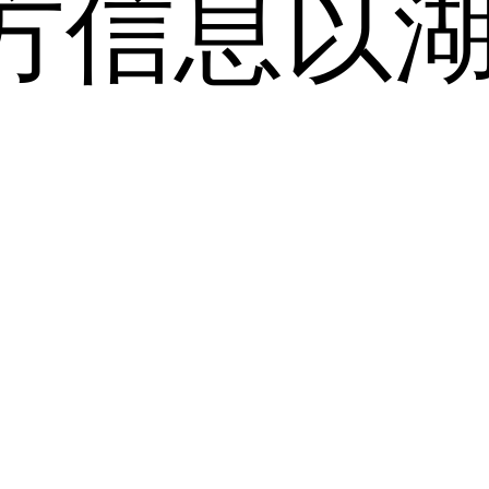
方信息以
。