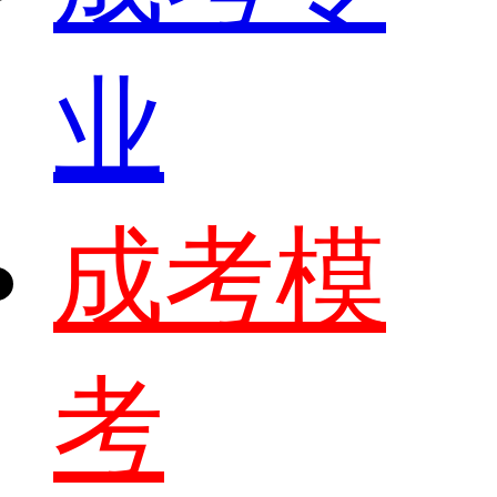
业
成考模
考