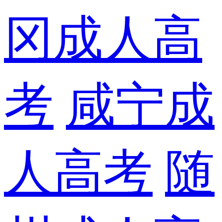
冈成人高
考
咸宁成
人高考
随