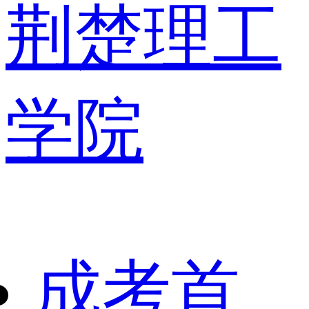
荆楚理工
学院
成考首