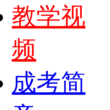
教学视
频
成考简