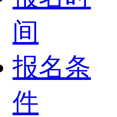
间
报名条
件