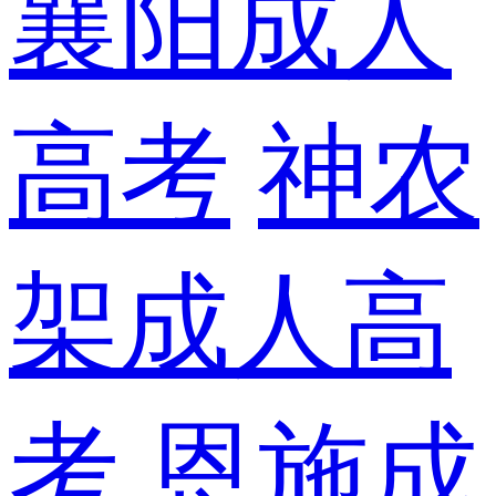
襄阳成人
高考
神农
架成人高
考
恩施成