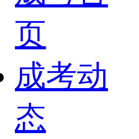
页
成考动
态