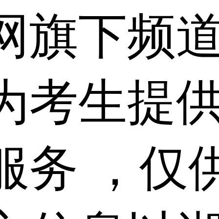
网旗下频
为考生提
服务 ，仅