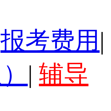
报考费用
|
认）
|
辅导