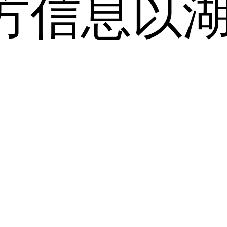
方信息以
。