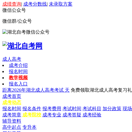
成绩查询
|
成考分数线
|
未录取方案
微信公众号
微信群/公众号
成人高考
成考介绍
报名时间
教学视频
报名入口
距离2026年湖北成人高考考试
天
免费领取湖北成人高考复习礼
成考首页
成考动态
报名时间
报名条件
报考费用
考试时间
考试科目
加分政策
现场
成考简章
成考院校
成考专业
成考答疑
成考经验
辅导资料
高中起点
专升本