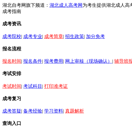
湖北自考网旗下频道：
湖北成人高考网
为考生提供湖北成人高
成考指南
成考资讯
成考院校
|
成考专业
|
成考简章
|
招生政策
|
加分免考
报名流程
报名时间
|
报名条件
|
报考费用
|
网上审核（现场确认）
|
辅导班
考试安排
考试时间
|
考试科目
|
打印准考证
成考复习
成考答疑
|
备考经验
|
学习资料
|
真题解析
查询入口