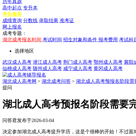
历年真题
高中起点
专升本
考生服务
成绩查询
分数线
录取结果
准考证
网上报名
成考专题：
湖北成考报名时间
考试时间
招生对象和条件
报考费用
考试科
选择地区
武汉成人高考
潜江成人高考
荆门成人高考
鄂州成人高考
襄阳
仙桃成人高考
随州成人高考
咸宁成人高考
黄冈成人高考
湖北成人高考网
>
湖北成考问答
>
湖北成人高考预报名阶段需
提问
湖北成人高考预报名阶段需要
问答君
发布于2026-03-04
决定参加湖北成人高考提升学历，这是个很棒的开始！不过面