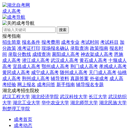
成人高考
成考导航
搜索
报考指南
招生简章
报名条件
报考费用
成考专业
考试时间
考试科目
加
分政策
准考证打印
现场报名确认
录取查询
政策指南
报名时
间
录取分数线
成绩查询
襄阳成人高考
神农架成人高考
恩施
成人高考
潜江成人高考
武汉成人高考
黄石成人高考
十堰成人
高考
宜昌成人高考
鄂州成人高考
荆门成人高考
孝感成人高考
黄冈成人高考
咸宁成人高考
随州成人高考
天门成人高考
仙桃
成人高考
荆州成人高考
辅导资料
真题答案
外省成考
成人高
考经验
网上报名
成考问答
新手指南
辅导报名专题
湖北成考招生院校
武汉工程大学
湖北经济学院
武汉科技大学
长江大学
武汉纺织
大学
湖北工业大学
华中农业大学
湖北师范大学
湖北民族大学
荆楚理工学院
成考首页
成考动态