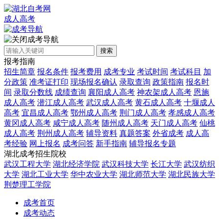
成人高考
成考导航
搜索
报考指南
招生简章
报名条件
报考费用
成考专业
考试时间
考试科目
加
分政策
准考证打印
现场报名确认
录取查询
政策指南
报名时
间
录取分数线
成绩查询
襄阳成人高考
神农架成人高考
恩施
成人高考
潜江成人高考
武汉成人高考
黄石成人高考
十堰成人
高考
宜昌成人高考
鄂州成人高考
荆门成人高考
孝感成人高考
黄冈成人高考
咸宁成人高考
随州成人高考
天门成人高考
仙桃
成人高考
荆州成人高考
辅导资料
真题答案
外省成考
成人高
考经验
网上报名
成考问答
新手指南
辅导报名专题
湖北成考招生院校
武汉工程大学
湖北经济学院
武汉科技大学
长江大学
武汉纺织
大学
湖北工业大学
华中农业大学
湖北师范大学
湖北民族大学
荆楚理工学院
成考首页
成考动态