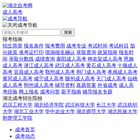
成人高考
成考导航
搜索
报考指南
招生简章
报名条件
报考费用
成考专业
考试时间
考试科目
加
分政策
准考证打印
现场报名确认
录取查询
政策指南
报名时
间
录取分数线
成绩查询
襄阳成人高考
神农架成人高考
恩施
成人高考
潜江成人高考
武汉成人高考
黄石成人高考
十堰成人
高考
宜昌成人高考
鄂州成人高考
荆门成人高考
孝感成人高考
黄冈成人高考
咸宁成人高考
随州成人高考
天门成人高考
仙桃
成人高考
荆州成人高考
辅导资料
真题答案
外省成考
成人高
考经验
网上报名
成考问答
新手指南
辅导报名专题
湖北成考招生院校
武汉工程大学
湖北经济学院
武汉科技大学
长江大学
武汉纺织
大学
湖北工业大学
华中农业大学
湖北师范大学
湖北民族大学
荆楚理工学院
成考首页
成考动态