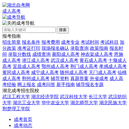
成人高考
成考导航
搜索
报考指南
招生简章
报名条件
报考费用
成考专业
考试时间
考试科目
加
分政策
准考证打印
现场报名确认
录取查询
政策指南
报名时
间
录取分数线
成绩查询
襄阳成人高考
神农架成人高考
恩施
成人高考
潜江成人高考
武汉成人高考
黄石成人高考
十堰成人
高考
宜昌成人高考
鄂州成人高考
荆门成人高考
孝感成人高考
黄冈成人高考
咸宁成人高考
随州成人高考
天门成人高考
仙桃
成人高考
荆州成人高考
辅导资料
真题答案
外省成考
成人高
考经验
网上报名
成考问答
新手指南
辅导报名专题
湖北成考招生院校
武汉工程大学
湖北经济学院
武汉科技大学
长江大学
武汉纺织
大学
湖北工业大学
华中农业大学
湖北师范大学
湖北民族大学
荆楚理工学院
成考首页
成考动态