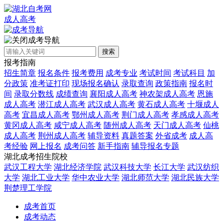
成人高考
成考导航
搜索
报考指南
招生简章
报名条件
报考费用
成考专业
考试时间
考试科目
加
分政策
准考证打印
现场报名确认
录取查询
政策指南
报名时
间
录取分数线
成绩查询
襄阳成人高考
神农架成人高考
恩施
成人高考
潜江成人高考
武汉成人高考
黄石成人高考
十堰成人
高考
宜昌成人高考
鄂州成人高考
荆门成人高考
孝感成人高考
黄冈成人高考
咸宁成人高考
随州成人高考
天门成人高考
仙桃
成人高考
荆州成人高考
辅导资料
真题答案
外省成考
成人高
考经验
网上报名
成考问答
新手指南
辅导报名专题
湖北成考招生院校
武汉工程大学
湖北经济学院
武汉科技大学
长江大学
武汉纺织
大学
湖北工业大学
华中农业大学
湖北师范大学
湖北民族大学
荆楚理工学院
成考首页
成考动态