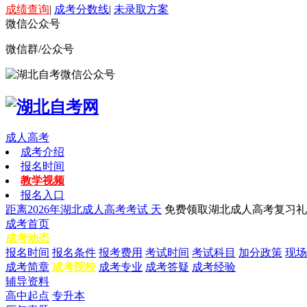
成绩查询
|
成考分数线
|
未录取方案
微信公众号
微信群/公众号
成人高考
成考介绍
报名时间
教学视频
报名入口
距离2026年湖北成人高考考试
天
免费领取湖北成人高考复习礼
成考首页
成考动态
报名时间
报名条件
报考费用
考试时间
考试科目
加分政策
现场
成考简章
成考院校
成考专业
成考答疑
成考经验
辅导资料
高中起点
专升本