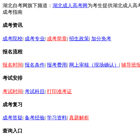
湖北自考网旗下频道：
湖北成人高考网
为考生提供湖北成人高
成考指南
成考资讯
成考院校
|
成考专业
|
成考简章
|
招生政策
|
加分免考
报名流程
报名时间
|
报名条件
|
报考费用
|
网上审核（现场确认）
|
辅导班
考试安排
考试时间
|
考试科目
|
打印准考证
成考复习
成考答疑
|
备考经验
|
学习资料
|
真题解析
查询入口