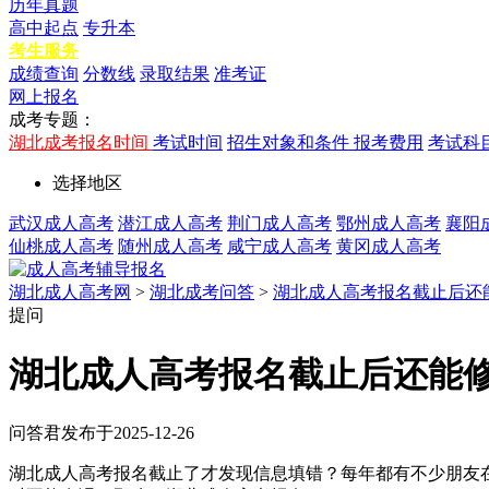
历年真题
高中起点
专升本
考生服务
成绩查询
分数线
录取结果
准考证
网上报名
成考专题：
湖北成考报名时间
考试时间
招生对象和条件
报考费用
考试科
选择地区
武汉成人高考
潜江成人高考
荆门成人高考
鄂州成人高考
襄阳
仙桃成人高考
随州成人高考
咸宁成人高考
黄冈成人高考
湖北成人高考网
>
湖北成考问答
>
湖北成人高考报名截止后还
提问
湖北成人高考报名截止后还能
问答君
发布于2025-12-26
湖北成人高考报名截止了才发现信息填错？每年都有不少朋友