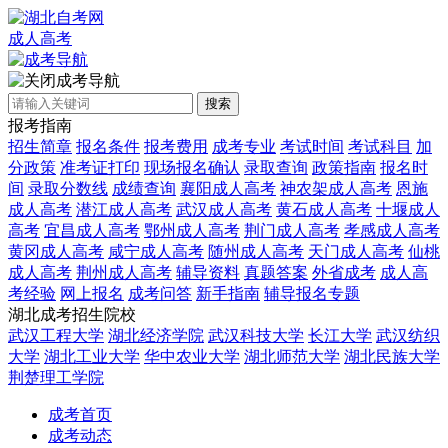
成人高考
成考导航
搜索
报考指南
招生简章
报名条件
报考费用
成考专业
考试时间
考试科目
加
分政策
准考证打印
现场报名确认
录取查询
政策指南
报名时
间
录取分数线
成绩查询
襄阳成人高考
神农架成人高考
恩施
成人高考
潜江成人高考
武汉成人高考
黄石成人高考
十堰成人
高考
宜昌成人高考
鄂州成人高考
荆门成人高考
孝感成人高考
黄冈成人高考
咸宁成人高考
随州成人高考
天门成人高考
仙桃
成人高考
荆州成人高考
辅导资料
真题答案
外省成考
成人高
考经验
网上报名
成考问答
新手指南
辅导报名专题
湖北成考招生院校
武汉工程大学
湖北经济学院
武汉科技大学
长江大学
武汉纺织
大学
湖北工业大学
华中农业大学
湖北师范大学
湖北民族大学
荆楚理工学院
成考首页
成考动态