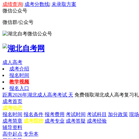
成绩查询
|
成考分数线
|
未录取方案
微信公众号
微信群/公众号
成人高考
成考介绍
报名时间
教学视频
报名入口
距离2026年湖北成人高考考试
天
免费领取湖北成人高考复习礼
成考首页
成考动态
报名时间
报名条件
报考费用
考试时间
考试科目
加分政策
现场
成考简章
成考院校
成考专业
成考答疑
成考经验
辅导资料
高中起点
专升本