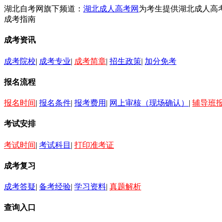
湖北自考网旗下频道：
湖北成人高考网
为考生提供湖北成人高
成考指南
成考资讯
成考院校
|
成考专业
|
成考简章
|
招生政策
|
加分免考
报名流程
报名时间
|
报名条件
|
报考费用
|
网上审核（现场确认）
|
辅导班
考试安排
考试时间
|
考试科目
|
打印准考证
成考复习
成考答疑
|
备考经验
|
学习资料
|
真题解析
查询入口