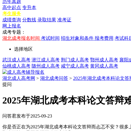
历年真题
高中起点
专升本
考生服务
成绩查询
分数线
录取结果
准考证
网上报名
成考专题：
湖北成考报名时间
考试时间
招生对象和条件
报考费用
考试科
选择地区
武汉成人高考
潜江成人高考
荆门成人高考
鄂州成人高考
襄阳
仙桃成人高考
随州成人高考
咸宁成人高考
黄冈成人高考
湖北成人高考网
>
湖北成考问答
>
2025年湖北成考本科论文
提问
2025年湖北成考本科论文答
问答君
发布于2025-09-23
你是否正在为2025年湖北成考本科论文答辩而忐忑不安？很