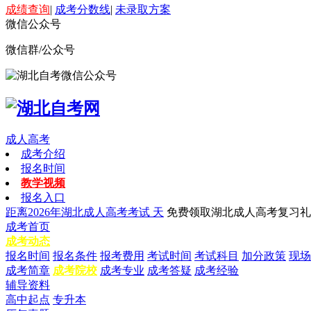
成绩查询
|
成考分数线
|
未录取方案
微信公众号
微信群/公众号
成人高考
成考介绍
报名时间
教学视频
报名入口
距离2026年湖北成人高考考试
天
免费领取湖北成人高考复习礼
成考首页
成考动态
报名时间
报名条件
报考费用
考试时间
考试科目
加分政策
现场
成考简章
成考院校
成考专业
成考答疑
成考经验
辅导资料
高中起点
专升本