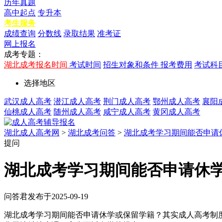
历年真题
高中起点
专升本
考生服务
成绩查询
分数线
录取结果
准考证
网上报名
成考专题：
湖北成考报名时间
考试时间
招生对象和条件
报考费用
考试科
选择地区
武汉成人高考
潜江成人高考
荆门成人高考
鄂州成人高考
襄阳
仙桃成人高考
随州成人高考
咸宁成人高考
黄冈成人高考
湖北成人高考网
>
湖北成考问答
>
湖北成考学习期间能否申请
提问
湖北成考学习期间能否申请休
问答君
发布于2025-09-19
湖北成考学习期间能否申请休学或保留学籍？其实成人高考制