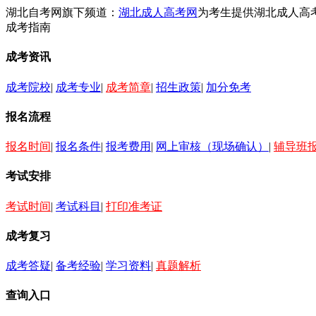
湖北自考网旗下频道：
湖北成人高考网
为考生提供湖北成人高
成考指南
成考资讯
成考院校
|
成考专业
|
成考简章
|
招生政策
|
加分免考
报名流程
报名时间
|
报名条件
|
报考费用
|
网上审核（现场确认）
|
辅导班
考试安排
考试时间
|
考试科目
|
打印准考证
成考复习
成考答疑
|
备考经验
|
学习资料
|
真题解析
查询入口