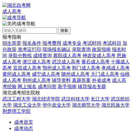
成人高考
成考导航
搜索
报考指南
招生简章
报名条件
报考费用
成考专业
考试时间
考试科目
加
分政策
准考证打印
现场报名确认
录取查询
政策指南
报名时
间
录取分数线
成绩查询
襄阳成人高考
神农架成人高考
恩施
成人高考
潜江成人高考
武汉成人高考
黄石成人高考
十堰成人
高考
宜昌成人高考
鄂州成人高考
荆门成人高考
孝感成人高考
黄冈成人高考
咸宁成人高考
随州成人高考
天门成人高考
仙桃
成人高考
荆州成人高考
辅导资料
真题答案
外省成考
成人高
考经验
网上报名
成考问答
新手指南
辅导报名专题
湖北成考招生院校
武汉工程大学
湖北经济学院
武汉科技大学
长江大学
武汉纺织
大学
湖北工业大学
华中农业大学
湖北师范大学
湖北民族大学
荆楚理工学院
成考首页
成考动态