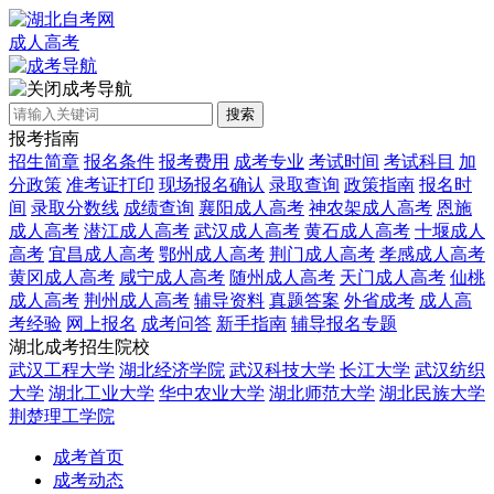
成人高考
成考导航
搜索
报考指南
招生简章
报名条件
报考费用
成考专业
考试时间
考试科目
加
分政策
准考证打印
现场报名确认
录取查询
政策指南
报名时
间
录取分数线
成绩查询
襄阳成人高考
神农架成人高考
恩施
成人高考
潜江成人高考
武汉成人高考
黄石成人高考
十堰成人
高考
宜昌成人高考
鄂州成人高考
荆门成人高考
孝感成人高考
黄冈成人高考
咸宁成人高考
随州成人高考
天门成人高考
仙桃
成人高考
荆州成人高考
辅导资料
真题答案
外省成考
成人高
考经验
网上报名
成考问答
新手指南
辅导报名专题
湖北成考招生院校
武汉工程大学
湖北经济学院
武汉科技大学
长江大学
武汉纺织
大学
湖北工业大学
华中农业大学
湖北师范大学
湖北民族大学
荆楚理工学院
成考首页
成考动态