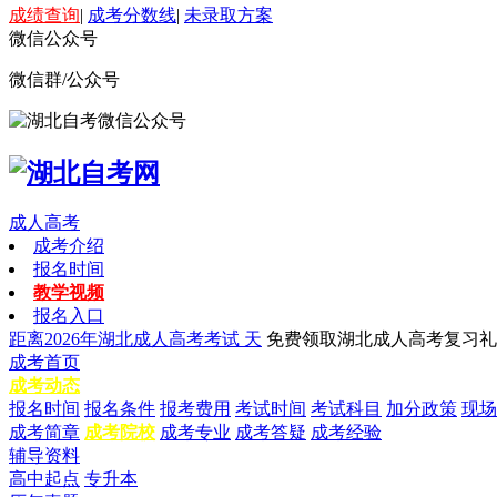
成绩查询
|
成考分数线
|
未录取方案
微信公众号
微信群/公众号
成人高考
成考介绍
报名时间
教学视频
报名入口
距离2026年湖北成人高考考试
天
免费领取湖北成人高考复习礼
成考首页
成考动态
报名时间
报名条件
报考费用
考试时间
考试科目
加分政策
现场
成考简章
成考院校
成考专业
成考答疑
成考经验
辅导资料
高中起点
专升本