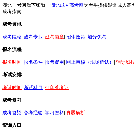
湖北自考网旗下频道：
湖北成人高考网
为考生提供湖北成人高
成考指南
成考资讯
成考院校
|
成考专业
|
成考简章
|
招生政策
|
加分免考
报名流程
报名时间
|
报名条件
|
报考费用
|
网上审核（现场确认）
|
辅导班
考试安排
考试时间
|
考试科目
|
打印准考证
成考复习
成考答疑
|
备考经验
|
学习资料
|
真题解析
查询入口