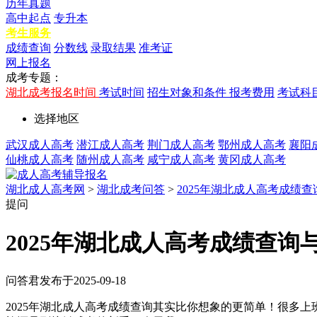
历年真题
高中起点
专升本
考生服务
成绩查询
分数线
录取结果
准考证
网上报名
成考专题：
湖北成考报名时间
考试时间
招生对象和条件
报考费用
考试科
选择地区
武汉成人高考
潜江成人高考
荆门成人高考
鄂州成人高考
襄阳
仙桃成人高考
随州成人高考
咸宁成人高考
黄冈成人高考
湖北成人高考网
>
湖北成考问答
>
2025年湖北成人高考成绩
提问
2025年湖北成人高考成绩查询
问答君
发布于2025-09-18
2025年湖北成人高考成绩查询其实比你想象的更简单！很多