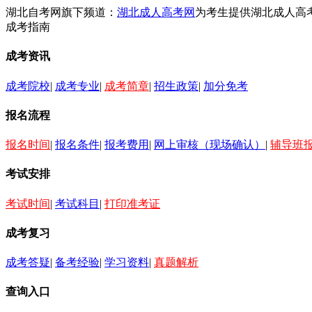
湖北自考网旗下频道：
湖北成人高考网
为考生提供湖北成人高
成考指南
成考资讯
成考院校
|
成考专业
|
成考简章
|
招生政策
|
加分免考
报名流程
报名时间
|
报名条件
|
报考费用
|
网上审核（现场确认）
|
辅导班
考试安排
考试时间
|
考试科目
|
打印准考证
成考复习
成考答疑
|
备考经验
|
学习资料
|
真题解析
查询入口