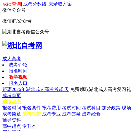
成绩查询
|
成考分数线
|
未录取方案
微信公众号
微信群/公众号
成人高考
成考介绍
报名时间
教学视频
报名入口
距离2026年湖北成人高考考试
天
免费领取湖北成人高考复习礼
成考首页
成考动态
报名时间
报名条件
报考费用
考试时间
考试科目
加分政策
现场
成考简章
成考院校
成考专业
成考答疑
成考经验
辅导资料
高中起点
专升本