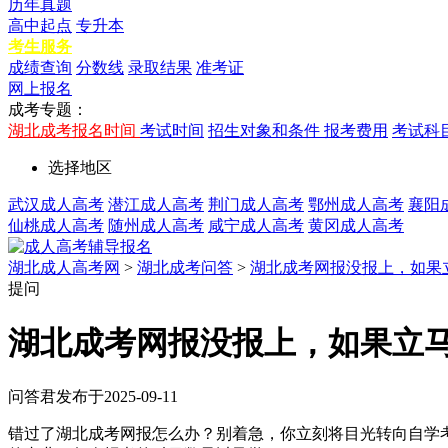
历年真题
高中起点
专升本
考生服务
成绩查询
分数线
录取结果
准考证
网上报名
成考专题：
湖北成考报名时间
考试时间
招生对象和条件
报考费用
考试科
选择地区
武汉成人高考
潜江成人高考
荆门成人高考
鄂州成人高考
襄阳
仙桃成人高考
随州成人高考
咸宁成人高考
黄冈成人高考
湖北成人高考网
>
湖北成考问答
>
湖北成考网报没报上，如果
提问
湖北成考网报没报上，如果立
问答君
发布于2025-09-11
错过了湖北成考网报怎么办？别着急，你立刻将目光转向自学